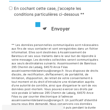
En cochant cette case, j'accepte les
conditions particulières ci-dessous **
Envoyer
** Les données personnelles communiquées sont nécessaires
aux fins de vous contacter et sont enregistrées dans un fichier
informatisé. Elles sont destinées à Assainissement de
Baretous et ses sous-traitants dans le seul but de répondre à
votre message. Les données collectées seront communiquées
aux seuls destinataires suivants: Assainissement de Baretous
295 Chemin de Labaig, 64570 Ance Féas
assainissementdebaretous@orange.fr. Vous disposez de droits
d’accès, de rectification, d’effacement, de portabilité, de
limitation, d’opposition, de retrait de votre consentement à
tout moment et du droit d’introduire une réclamation auprès
d’une autorité de contrôle, ainsi que d’organiser le sort de vos
données post-mortem. Vous pouvez exercer ces droits par
voie postale à l'adresse 295 Chemin de Labaig, 64570 Ance
Féas ou par courrier électronique à l'adresse
assainissementdebaretous@orange.fr. Un justificatif d'identité
pourra vous être demandé. Nous conservons vos données
pendant la période de prise de contact puis pendant la durée