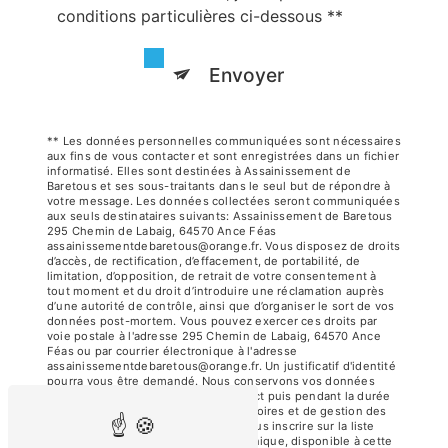
conditions particulières ci-dessous **
Envoyer
** Les données personnelles communiquées sont nécessaires
aux fins de vous contacter et sont enregistrées dans un fichier
informatisé. Elles sont destinées à Assainissement de
Baretous et ses sous-traitants dans le seul but de répondre à
votre message. Les données collectées seront communiquées
aux seuls destinataires suivants: Assainissement de Baretous
295 Chemin de Labaig, 64570 Ance Féas
assainissementdebaretous@orange.fr. Vous disposez de droits
d’accès, de rectification, d’effacement, de portabilité, de
limitation, d’opposition, de retrait de votre consentement à
tout moment et du droit d’introduire une réclamation auprès
d’une autorité de contrôle, ainsi que d’organiser le sort de vos
données post-mortem. Vous pouvez exercer ces droits par
voie postale à l'adresse 295 Chemin de Labaig, 64570 Ance
Féas ou par courrier électronique à l'adresse
assainissementdebaretous@orange.fr. Un justificatif d'identité
pourra vous être demandé. Nous conservons vos données
pendant la période de prise de contact puis pendant la durée
de prescription légale aux fins probatoires et de gestion des
contentieux. Vous avez le droit de vous inscrire sur la liste
d'opposition au démarchage téléphonique, disponible à cette