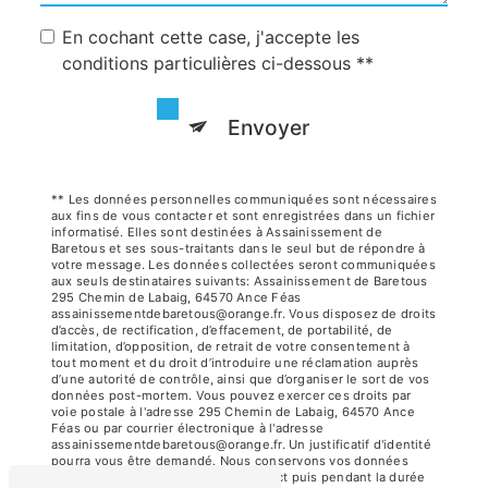
En cochant cette case, j'accepte les
conditions particulières ci-dessous **
Envoyer
** Les données personnelles communiquées sont nécessaires
aux fins de vous contacter et sont enregistrées dans un fichier
informatisé. Elles sont destinées à Assainissement de
Baretous et ses sous-traitants dans le seul but de répondre à
votre message. Les données collectées seront communiquées
aux seuls destinataires suivants: Assainissement de Baretous
295 Chemin de Labaig, 64570 Ance Féas
assainissementdebaretous@orange.fr. Vous disposez de droits
d’accès, de rectification, d’effacement, de portabilité, de
limitation, d’opposition, de retrait de votre consentement à
tout moment et du droit d’introduire une réclamation auprès
d’une autorité de contrôle, ainsi que d’organiser le sort de vos
données post-mortem. Vous pouvez exercer ces droits par
voie postale à l'adresse 295 Chemin de Labaig, 64570 Ance
Féas ou par courrier électronique à l'adresse
assainissementdebaretous@orange.fr. Un justificatif d'identité
pourra vous être demandé. Nous conservons vos données
pendant la période de prise de contact puis pendant la durée