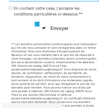
En cochant cette case, j'accepte les
conditions particulières ci-dessous **
Envoyer
** Les données personnelles communiquées sont nécessaires
aux fins de vous contacter et sont enregistrées dans un fichier
informatisé. Elles sont destinées à Assainissement de
Baretous et ses sous-traitants dans le seul but de répondre à
votre message. Les données collectées seront communiquées
aux seuls destinataires suivants: Assainissement de Baretous
295 Chemin de Labaig, 64570 Ance Féas
assainissementdebaretous@orange.fr. Vous disposez de droits
d’accès, de rectification, d’effacement, de portabilité, de
limitation, d’opposition, de retrait de votre consentement à
tout moment et du droit d’introduire une réclamation auprès
d’une autorité de contrôle, ainsi que d’organiser le sort de vos
données post-mortem. Vous pouvez exercer ces droits par
voie postale à l'adresse 295 Chemin de Labaig, 64570 Ance
Féas ou par courrier électronique à l'adresse
assainissementdebaretous@orange.fr. Un justificatif d'identité
pourra vous être demandé. Nous conservons vos données
pendant la période de prise de contact puis pendant la durée