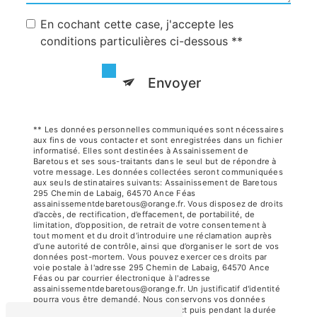
En cochant cette case, j'accepte les
conditions particulières ci-dessous **
Envoyer
** Les données personnelles communiquées sont nécessaires
aux fins de vous contacter et sont enregistrées dans un fichier
informatisé. Elles sont destinées à Assainissement de
Baretous et ses sous-traitants dans le seul but de répondre à
votre message. Les données collectées seront communiquées
aux seuls destinataires suivants: Assainissement de Baretous
295 Chemin de Labaig, 64570 Ance Féas
assainissementdebaretous@orange.fr. Vous disposez de droits
d’accès, de rectification, d’effacement, de portabilité, de
limitation, d’opposition, de retrait de votre consentement à
tout moment et du droit d’introduire une réclamation auprès
d’une autorité de contrôle, ainsi que d’organiser le sort de vos
données post-mortem. Vous pouvez exercer ces droits par
voie postale à l'adresse 295 Chemin de Labaig, 64570 Ance
Féas ou par courrier électronique à l'adresse
assainissementdebaretous@orange.fr. Un justificatif d'identité
pourra vous être demandé. Nous conservons vos données
pendant la période de prise de contact puis pendant la durée