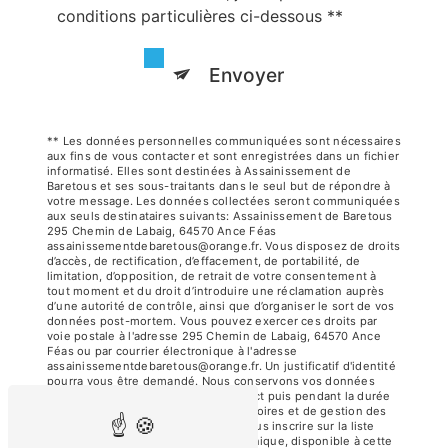
conditions particulières ci-dessous **
Envoyer
** Les données personnelles communiquées sont nécessaires
aux fins de vous contacter et sont enregistrées dans un fichier
informatisé. Elles sont destinées à Assainissement de
Baretous et ses sous-traitants dans le seul but de répondre à
votre message. Les données collectées seront communiquées
aux seuls destinataires suivants: Assainissement de Baretous
295 Chemin de Labaig, 64570 Ance Féas
assainissementdebaretous@orange.fr. Vous disposez de droits
d’accès, de rectification, d’effacement, de portabilité, de
limitation, d’opposition, de retrait de votre consentement à
tout moment et du droit d’introduire une réclamation auprès
d’une autorité de contrôle, ainsi que d’organiser le sort de vos
données post-mortem. Vous pouvez exercer ces droits par
voie postale à l'adresse 295 Chemin de Labaig, 64570 Ance
Féas ou par courrier électronique à l'adresse
assainissementdebaretous@orange.fr. Un justificatif d'identité
pourra vous être demandé. Nous conservons vos données
pendant la période de prise de contact puis pendant la durée
de prescription légale aux fins probatoires et de gestion des
contentieux. Vous avez le droit de vous inscrire sur la liste
d'opposition au démarchage téléphonique, disponible à cette